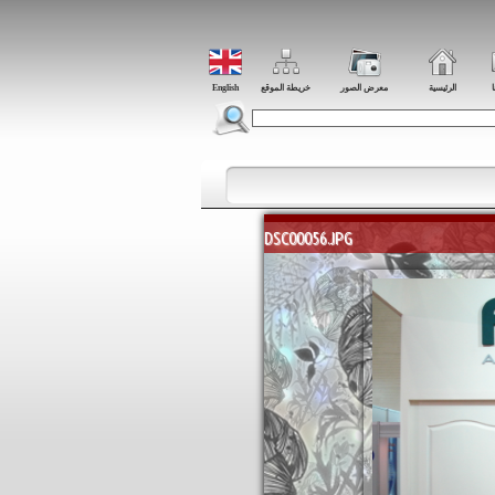
ا
الرئيسية
معرض الصور
خريطة الموقع
English
DSC00056.JPG